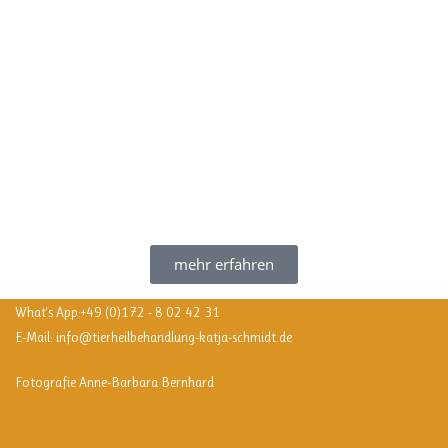
mehr erfahren
What's App:
+49 (0)172 - 8 02 42 31
E-Mail:
info@tierheilbehandlung-katja-schmidt.de
Fotografie Anne-Barbara Bernhard